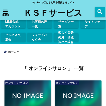
ロジカルで伝わる文章を研究するサイト
ＫＳＦサービス
menu
LINE公式
お客様の声
サービス一
サイトマッ
アカウント
一覧
覧
プ
楽しく自分
ビジネス交
フィードバ
発見！価値
流会
ック会
観ババ抜き
ホーム
「 オンラインサロン 」 一覧
オンラインサロン
オンラインサロン