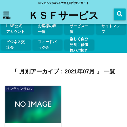
ロジカルで伝わる文章を研究するサイト
ＫＳＦサービス
menu
LINE公式
お客様の声
サービス一
サイトマッ
アカウント
一覧
覧
プ
楽しく自分
ビジネス交
フィードバ
発見！価値
流会
ック会
観ババ抜き
「 月別アーカイブ：2021年07月 」 一覧
オンラインサロン