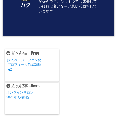
が好きです。少しずつでも成長して
ガク
いければ良いなーと思い活動をして
います^^
Prev
前の記事 -
-
購入ページ ファン化
プロフィール作成講座
vr2
Next
次の記事 -
-
オンラインサロン
2021年8月動画