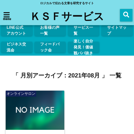
ロジカルで伝わる文章を研究するサイト
ＫＳＦサービス
menu
LINE公式
お客様の声
サービス一
サイトマッ
アカウント
一覧
覧
プ
楽しく自分
ビジネス交
フィードバ
発見！価値
流会
ック会
観ババ抜き
「 月別アーカイブ：2021年08月 」 一覧
オンラインサロン