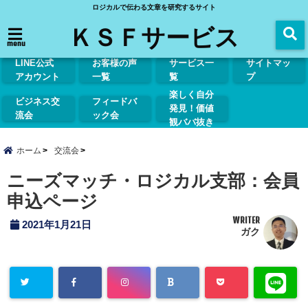
ロジカルで伝わる文章を研究するサイト
ＫＳＦサービス
menu
LINE公式
お客様の声
サービス一
サイトマッ
アカウント
一覧
覧
プ
楽しく自分
ビジネス交
フィードバ
発見！価値
流会
ック会
観ババ抜き
ホーム
交流会
ニーズマッチ・ロジカル支部：会員
申込ページ
WRITER
2021年1月21日
ガク