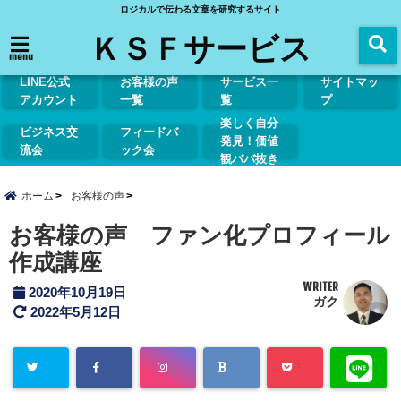
ロジカルで伝わる文章を研究するサイト
ＫＳＦサービス
menu
LINE公式
お客様の声
サービス一
サイトマッ
アカウント
一覧
覧
プ
楽しく自分
ビジネス交
フィードバ
発見！価値
流会
ック会
観ババ抜き
ホーム
お客様の声
お客様の声 ファン化プロフィール
作成講座
WRITER
2020年10月19日
ガク
2022年5月12日