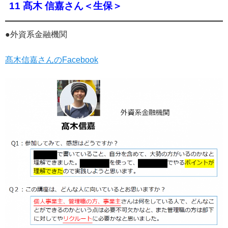
11 髙木 信嘉さん＜生保＞
●外資系金融機関
髙木信嘉さんのFacebook