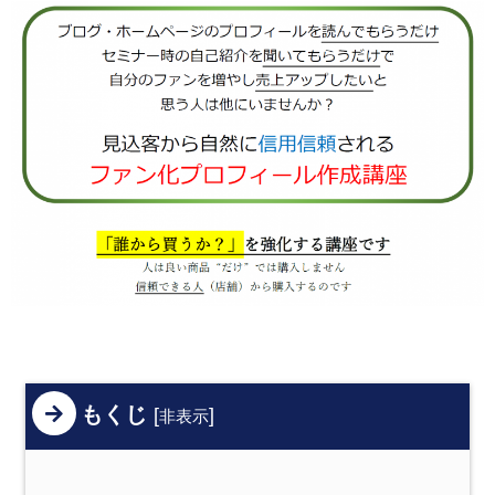
もくじ
[
]
非表示